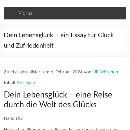
Zum
Hypnose
Inhalt
Menü
springen
Barnim
Raucherentwöhnung,
Dein Lebensglück – ein Essay für Glück
Gewichtsreduktion
und Zufriedenheit
und
Blockaden
auflösen
in
Zuletzt aktualisiert am 6. Februar 2026 von
Uli Mörchen
Brandenburg
Inhalt
Anzeigen
Dein Lebensglück – eine Reise
durch die Welt des Glücks
Hallo Du,
Herzlich willkommen zu diesem Essay, das sich ganz dem