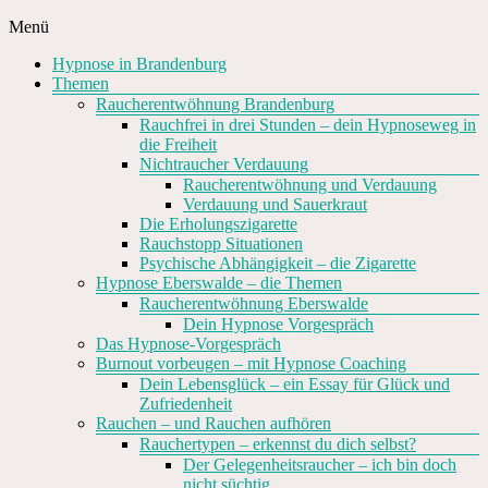
Zum
Menü
Inhalt
Hypnose
Hypnose in Brandenburg
springen
Barnim
Themen
Raucherentwöhnung Brandenburg
Raucherentwöhnung,
Rauchfrei in drei Stunden – dein Hypnoseweg in
Gewichtsreduktion
die Freiheit
und
Nichtraucher Verdauung
Blockaden
Raucherentwöhnung und Verdauung
auflösen
Verdauung und Sauerkraut
in
Die Erholungszigarette
Brandenburg
Rauchstopp Situationen
Psychische Abhängigkeit – die Zigarette
Hypnose Eberswalde – die Themen
Raucherentwöhnung Eberswalde
Dein Hypnose Vorgespräch
Das Hypnose-Vorgespräch
Burnout vorbeugen – mit Hypnose Coaching
Dein Lebensglück – ein Essay für Glück und
Zufriedenheit
Rauchen – und Rauchen aufhören
Rauchertypen – erkennst du dich selbst?
Der Gelegenheitsraucher – ich bin doch
nicht süchtig