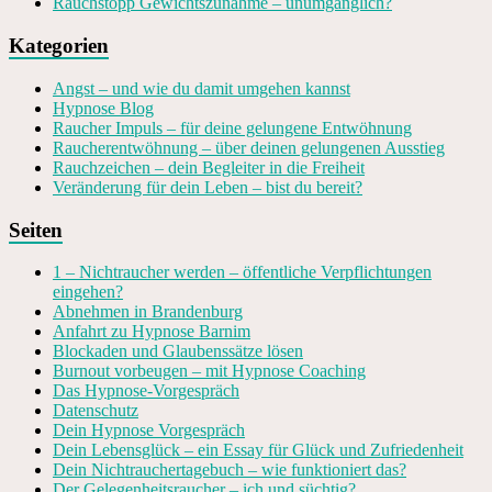
Rauchstopp Gewichtszunahme – unumgänglich?
Kategorien
Angst – und wie du damit umgehen kannst
Hypnose Blog
Raucher Impuls – für deine gelungene Entwöhnung
Raucherentwöhnung – über deinen gelungenen Ausstieg
Rauchzeichen – dein Begleiter in die Freiheit
Veränderung für dein Leben – bist du bereit?
Seiten
1 – Nichtraucher werden – öffentliche Verpflichtungen
eingehen?
Abnehmen in Brandenburg
Anfahrt zu Hypnose Barnim
Blockaden und Glaubenssätze lösen
Burnout vorbeugen – mit Hypnose Coaching
Das Hypnose-Vorgespräch
Datenschutz
Dein Hypnose Vorgespräch
Dein Lebensglück – ein Essay für Glück und Zufriedenheit
Dein Nichtrauchertagebuch – wie funktioniert das?
Der Gelegenheitsraucher – ich und süchtig?