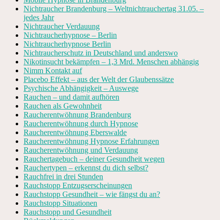
Nichtraucher Brandenburg – Weltnichtrauchertag 31.05. –
jedes Jahr
Nichtraucher Verdauung
Nichtraucherhypnose – Berlin
Nichtraucherhypnose Berlin
Nichtraucherschutz in Deutschland und anderswo
Nikotinsucht bekämpfen – 1,3 Mrd. Menschen abhängig
Nimm Kontakt auf
Placebo Effekt – aus der Welt der Glaubenssätze
Psychische Abhängigkeit – Auswege
Rauchen – und damit aufhören
Rauchen als Gewohnheit
Raucherentwöhnung Brandenburg
Raucherentwöhnung durch Hypnose
Raucherentwöhnung Eberswalde
Raucherentwöhnung Hypnose Erfahrungen
Raucherentwöhnung und Verdauung
Rauchertagebuch – deiner Gesundheit wegen
Rauchertypen – erkennst du dich selbst?
Rauchfrei in drei Stunden
Rauchstopp Entzugserscheinungen
Rauchstopp Gesundheit – wie fängst du an?
Rauchstopp Situationen
Rauchstopp und Gesundheit