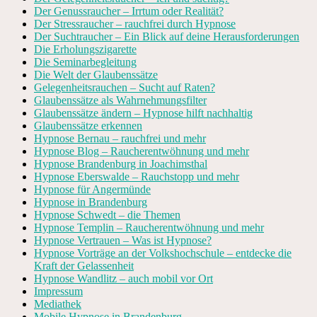
Der Genussraucher – Irrtum oder Realität?
Der Stressraucher – rauchfrei durch Hypnose
Der Suchtraucher – Ein Blick auf deine Herausforderungen
Die Erholungszigarette
Die Seminarbegleitung
Die Welt der Glaubenssätze
Gelegenheitsrauchen – Sucht auf Raten?
Glaubenssätze als Wahrnehmungsfilter
Glaubenssätze ändern – Hypnose hilft nachhaltig
Glaubenssätze erkennen
Hypnose Bernau – rauchfrei und mehr
Hypnose Blog – Raucherentwöhnung und mehr
Hypnose Brandenburg in Joachimsthal
Hypnose Eberswalde – Rauchstopp und mehr
Hypnose für Angermünde
Hypnose in Brandenburg
Hypnose Schwedt – die Themen
Hypnose Templin – Raucherentwöhnung und mehr
Hypnose Vertrauen – Was ist Hypnose?
Hypnose Vorträge an der Volkshochschule – entdecke die
Kraft der Gelassenheit
Hypnose Wandlitz – auch mobil vor Ort
Impressum
Mediathek
Mobile Hypnose in Brandenburg