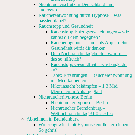
Nichtraucherschutz in Deutschland und
anderswo
Raucherentwöhnung durch Hypnose – was
passiert dabei?
Rauchstopp und Gesundheit
Rauchstopp Entzugserscheinungen – wie
kannst du dem begegnen?
Rauchertagebuch – auch als App – deine
Gesundheit wirds dir danken
Dein Nichtrauchertagebuch – warum ist
das so hilfreich?
Rauchstopp Gesundheit – wie fängst du
an?
Tabex Erfahrungen – Raucherentwöhnung
mit Medikamenten
Nikotinsucht bekämpfen – 1,3 Mrd.
Menschen in Abhängigkeit
Nichtraucherhypnose Berlin
Nichtraucherhypnose – Berlin
Nichtraucher Brandenburg –
Weltnichtrauchertag 31.05. 2016
Abnehmen in Brandenburg
Wunschgewicht mit Hypnose endlich erreichen –
So geht’s!