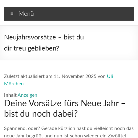
Zum
Hypnose
Inhalt
Menü
springen
Barnim
Raucherentwöhnung,
Neujahrsvorsätze – bist du
Gewichtsreduktion
dir treu geblieben?
und
Blockaden
auflösen
in
Zuletzt aktualisiert am 11. November 2025 von
Uli
Brandenburg
Mörchen
Inhalt
Anzeigen
Deine Vorsätze fürs Neue Jahr –
bist du noch dabei?
Spannend, oder? Gerade kürzlich hast du vielleicht noch das
neue Jahr begrüßt und nun ist schon wieder ein Zwölftel