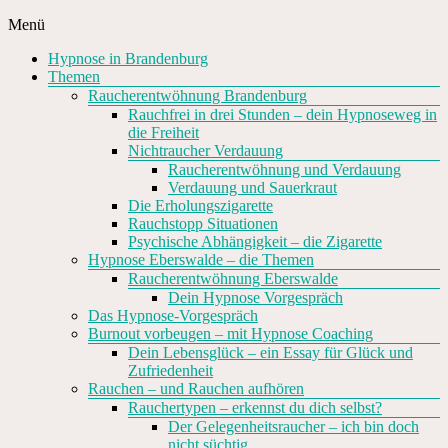
Zum
Menü
Inhalt
Hypnose
Hypnose in Brandenburg
springen
Barnim
Themen
Raucherentwöhnung Brandenburg
Raucherentwöhnung,
Rauchfrei in drei Stunden – dein Hypnoseweg in
Gewichtsreduktion
die Freiheit
und
Nichtraucher Verdauung
Blockaden
Raucherentwöhnung und Verdauung
auflösen
Verdauung und Sauerkraut
in
Die Erholungszigarette
Brandenburg
Rauchstopp Situationen
Psychische Abhängigkeit – die Zigarette
Hypnose Eberswalde – die Themen
Raucherentwöhnung Eberswalde
Dein Hypnose Vorgespräch
Das Hypnose-Vorgespräch
Burnout vorbeugen – mit Hypnose Coaching
Dein Lebensglück – ein Essay für Glück und
Zufriedenheit
Rauchen – und Rauchen aufhören
Rauchertypen – erkennst du dich selbst?
Der Gelegenheitsraucher – ich bin doch
nicht süchtig