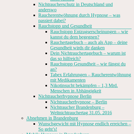
Nichtraucherschutz in Deutschland und
anderswo
Raucherentwöhnung durch Hypnose – was
passiert dabei?
Rauchstopp und Gesundheit
Rauchstopp Entzugserscheinungen – wie
kannst du dem begegnen?
Rauchertagebuch – auch als App – deine
Gesundheit wirds dir danken
Dein Nichtrauchertagebuch – warum ist
das so hilfreich?
Rauchstopp Gesundheit – wie fängst du
an?
Tabex Erfahrungen – Raucherentwöhnung
mit Medikamenten
Nikotinsucht bekämpfen – 1,3 Mrd.
Menschen in Abhängigkeit
Nichtraucherhypnose Berlin
Nichtraucherhypnose – Berlin
Nichtraucher Brandenburg –
Weltnichtrauchertag 31.05. 2016
Abnehmen in Brandenburg
Wunschgewicht mit Hypnose endlich erreichen –
So geht’s!