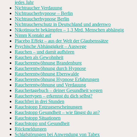
jedes Jahr
Nichtraucher Verdauung
Nichtraucherhypnose – Berlin
Nichtraucherhypnose Berlin
Nichtraucherschutz in Deutschland und anderswo
Nikotinsucht bekämpfen – 1,3 Mrd. Menschen abhängig
Nimm Kontakt auf
Placebo Effekt – aus der Welt der Glaubenssätze
Psychische Abhängigkeit – Auswege
Rauchen – und damit aufhören
Rauchen als Gewohnheit
Raucherentwöhnung Brandenburg
Raucherentwöhnung durch Hypnose
Raucherentwöhnung Eberswalde
Raucherentwöhnung Hypnose Erfahrungen
Raucherentwöhnung und Verdauung
Rauchertagebuch – deiner Gesundheit wegen
Rauchertypen – erkennst du dich selbst?
Rauchfrei in drei Stunden
Rauchstopp Entzugserscheinungen
Rauchstopp Gesundheit – wie fängst du an?
Rauchstopp Situationen
Rauchstopp und Gesundheit
Rückmeldungen
Schlafstörungen bei Anwendung von Tabex