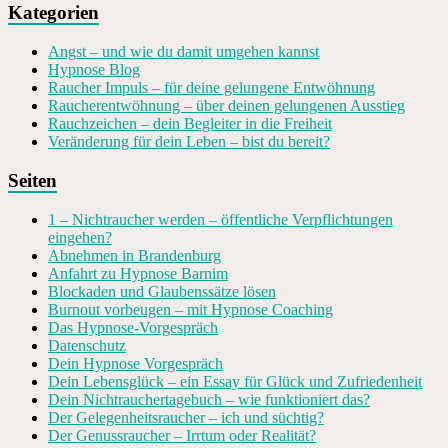
Kategorien
Angst – und wie du damit umgehen kannst
Hypnose Blog
Raucher Impuls – für deine gelungene Entwöhnung
Raucherentwöhnung – über deinen gelungenen Ausstieg
Rauchzeichen – dein Begleiter in die Freiheit
Veränderung für dein Leben – bist du bereit?
Seiten
1 – Nichtraucher werden – öffentliche Verpflichtungen
eingehen?
Abnehmen in Brandenburg
Anfahrt zu Hypnose Barnim
Blockaden und Glaubenssätze lösen
Burnout vorbeugen – mit Hypnose Coaching
Das Hypnose-Vorgespräch
Datenschutz
Dein Hypnose Vorgespräch
Dein Lebensglück – ein Essay für Glück und Zufriedenheit
Dein Nichtrauchertagebuch – wie funktioniert das?
Der Gelegenheitsraucher – ich und süchtig?
Der Genussraucher – Irrtum oder Realität?