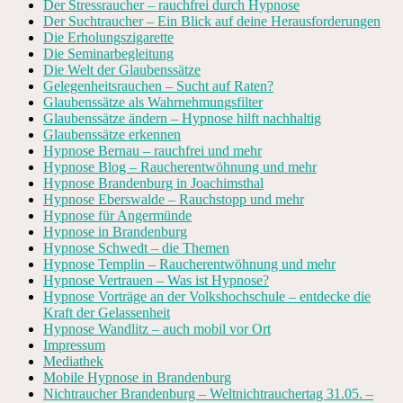
Der Stressraucher – rauchfrei durch Hypnose
Der Suchtraucher – Ein Blick auf deine Herausforderungen
Die Erholungszigarette
Die Seminarbegleitung
Die Welt der Glaubenssätze
Gelegenheitsrauchen – Sucht auf Raten?
Glaubenssätze als Wahrnehmungsfilter
Glaubenssätze ändern – Hypnose hilft nachhaltig
Glaubenssätze erkennen
Hypnose Bernau – rauchfrei und mehr
Hypnose Blog – Raucherentwöhnung und mehr
Hypnose Brandenburg in Joachimsthal
Hypnose Eberswalde – Rauchstopp und mehr
Hypnose für Angermünde
Hypnose in Brandenburg
Hypnose Schwedt – die Themen
Hypnose Templin – Raucherentwöhnung und mehr
Hypnose Vertrauen – Was ist Hypnose?
Hypnose Vorträge an der Volkshochschule – entdecke die
Kraft der Gelassenheit
Hypnose Wandlitz – auch mobil vor Ort
Impressum
Mediathek
Mobile Hypnose in Brandenburg
Nichtraucher Brandenburg – Weltnichtrauchertag 31.05. –